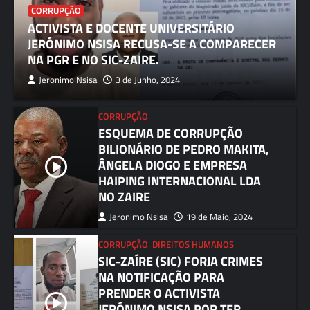
CORRUPÇÃO
ACTIVISTA E DOCENTE UNIVERSITÁRIO
JERÓNIMO NSISA RECUSA-SE A COMPARECER
NA PGR E NO SIC-ZAIRE.
Jeronimo Nsisa
3 de Junho, 2024
CORRUPÇÃO
ESQUEMA DE CORRUPÇÃO
BILIONÁRIO DE PEDRO MAKITA,
ÂNGELA DIOGO E EMPRESA
HAIPING INTERNACIONAL LDA
NO ZAIRE
Jeronimo Nsisa
19 de Maio, 2024
CORRUPÇÃO
,
DIREITOS HUMANOS
SIC-ZAÍRE (SIC) FORJA CRIMES
NA NOTIFICAÇÃO PARA
PRENDER O ACTIVISTA
JERÓNIMO NSISA POR TER