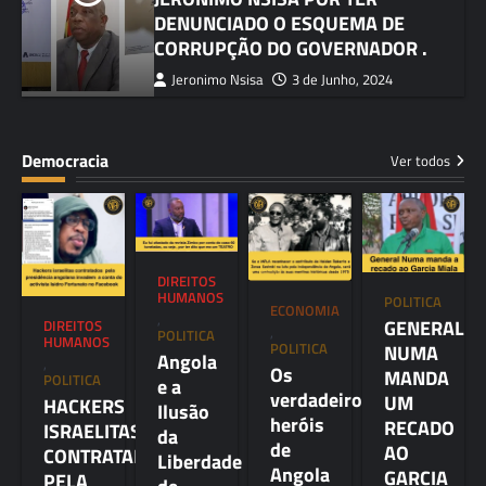
DENUNCIADO O ESQUEMA DE
CORRUPÇÃO DO GOVERNADOR .
Jeronimo Nsisa
3 de Junho, 2024
Democracia
Ver todos
DIREITOS
HUMANOS
POLITICA
ECONOMIA
,
GENERAL
DIREITOS
,
POLITICA
HUMANOS
POLITICA
NUMA
Angola
,
Os
MANDA
POLITICA
e a
verdadeiros
UM
HACKERS
Ilusão
heróis
RECADO
ISRAELITAS
da
de
AO
CONTRATADOS
Liberdade
Angola
GARCIA
PELA