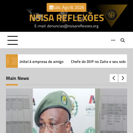
Skip
Sáb, Ago 8, 2026
to
NSISA REFLEXÕES
content
E-mail: denuncias@nsisareflexoes.org
mpresa de amigo
Chefe do DIIP no Zaíre e seu sobrinho envolvidos no contra
Main News