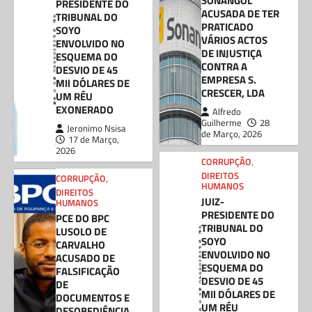
SONANGOL
PRESIDENTE DO
ACUSADA DE TER
TRIBUNAL DO
PRATICADO
SOYO
VÁRIOS ACTOS
ENVOLVIDO NO
DE INJUSTIÇA
ESQUEMA DO
CONTRA A
DESVIO DE 45
EMPRESA S.
MIl DÓLARES DE
CRESCER, LDA
UM RÉU
EXONERADO
Alfredo
Guilherme
28
Jeronimo Nsisa
de Março, 2026
17 de Março,
2026
CORRUPÇÃO
,
DIREITOS
CORRUPÇÃO
,
HUMANOS
DIREITOS
JUIZ-
HUMANOS
PRESIDENTE DO
PCE DO BPC
TRIBUNAL DO
LUSOLO DE
SOYO
CARVALHO
ENVOLVIDO NO
ACUSADO DE
ESQUEMA DO
FALSIFICAÇÃO
DESVIO DE 45
DE
MIl DÓLARES DE
DOCUMENTOS E
UM RÉU
DESOBEDIÊNCIA