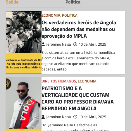
Saúde
Politica
ECONOMIA
,
POLITICA
Os verdadeiros heróis de Angola
não dependem das medalhas ou
aprovação do MPLA
Jeronimo Nsisa
10 de Abril, 2025
Eles sistematizaram uma história monolítica
e com os heróis exclusivamente do MPLA,
logo se aceitarem que mentiram durante
décadas, então…
DIREITOS HUMANOS
,
ECONOMIA
PATRIOTISMO E A
VERTICALIDADE QUE CUSTAM
CARO AO PROFESSOR DIAVAVA
BERNARDO EM ANGOLA
Jeronimo Nsisa
10 de Abril, 2025
By : Jerónimo Nsisa Os factos e as
adversidades que sobrepõem a liberdade