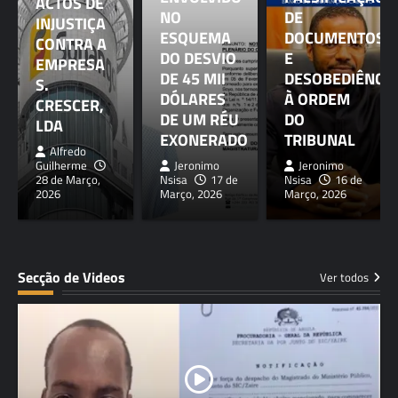
ACTOS DE
NO
DE
INJUSTIÇA
ESQUEMA
DOCUMENTOS
CONTRA A
DO DESVIO
E
EMPRESA
DE 45 MIl
DESOBEDIÊNCIA
S.
DÓLARES
À ORDEM
CRESCER,
DE UM RÉU
DO
LDA
EXONERADO
TRIBUNAL
Alfredo
Guilherme
Jeronimo
Jeronimo
28 de Março,
Nsisa
17 de
Nsisa
16 de
2026
Março, 2026
Março, 2026
Secção de Videos
Ver todos