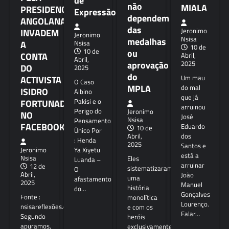
de
não
MIALA
PRESIDENCIA
Expressão
dependem
ANGOLANA
das
INVADEM
Jeronimo
Jeronimo
Nsisa
medalhas
A
Nsisa
10 de
10 de
ou
CONTA
Abril,
Abril,
aprovação
2025
DO
2025
do
Um mau
ACTIVISTA
O Caso
MPLA
do mal
ISIDRO
Albino
que já
Pakisi e o
FORTUNADO
arruinou
Perigo do
Jeronimo
NO
José
Nsisa
Pensamento
FACEBOOK
Eduardo
10 de
Único Por
dos
Abril,
: Henda
2025
Santos e
Ya Xiyetu
Jeronimo
está a
Eles
Nsisa
Luanda –
arruinar
12 de
sistematizaram
O
Abril,
João
uma
afastamento
2025
Manuel
história
do…
Gonçalves
Fonte :
monolítica
Lourenço.
nsisareflexões.org
e com os
Falar…
Segundo
heróis
apuramos,
exclusivamente