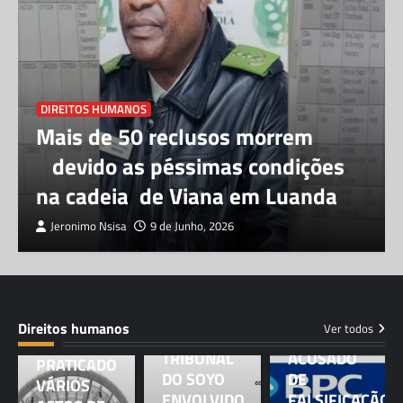
DIREITOS HUMANOS
Mais de 50 reclusos morrem
devido as péssimas condições
na cadeia de Viana em Luanda
CORRUPÇÃO
Jeronimo Nsisa
9 de Junho, 2026
DIREITOS
CORRUPÇÃO
HUMANOS
DIREITOS
DIREITOS
PCE DO
HUMANOS
HUMANOS
JUIZ-
BPC
SONANGOL
PRESIDENTE
LUSOLO DE
ACUSADA
Direitos humanos
Ver todos
DO
CARVALHO
DE TER
TRIBUNAL
ACUSADO
PRATICADO
DO SOYO
DE
VÁRIOS
ENVOLVIDO
FALSIFICAÇÃO