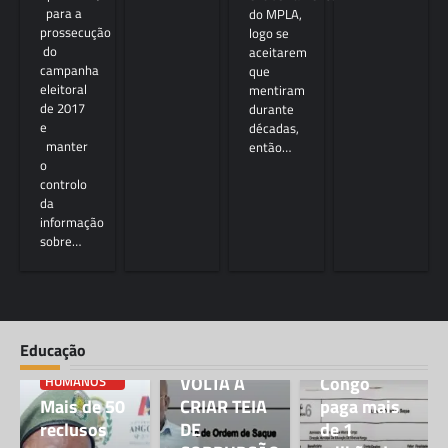
para a
do MPLA,
prossecução
logo se
do
aceitarem
campanha
que
eleitoral
mentiram
de 2017
durante
e
décadas,
manter
então…
o
controlo
da
BLOG
informação
sobre…
Director da
direção
municipal
da
educação
BLOG
Educação
GOVERNADOR
de Mbanza
DIREITOS
VOLTA A
Congo
HUMANOS
Mais de 50
CRIAR TEIA
paga mais
reclusos
DE
de 1