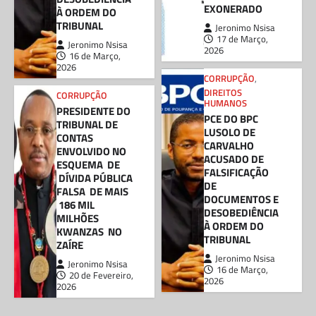
EXONERADO
À ORDEM DO
TRIBUNAL
Jeronimo Nsisa
17 de Março,
Jeronimo Nsisa
2026
16 de Março,
2026
CORRUPÇÃO
,
DIREITOS
CORRUPÇÃO
HUMANOS
PRESIDENTE DO
PCE DO BPC
TRIBUNAL DE
LUSOLO DE
CONTAS
CARVALHO
ENVOLVIDO NO
ACUSADO DE
ESQUEMA DE
FALSIFICAÇÃO
DÍVIDA PÚBLICA
DE
FALSA DE MAIS
DOCUMENTOS E
186 MIL
DESOBEDIÊNCIA
MILHÕES
À ORDEM DO
KWANZAS NO
TRIBUNAL
ZAÍRE
Jeronimo Nsisa
Jeronimo Nsisa
16 de Março,
20 de Fevereiro,
2026
2026