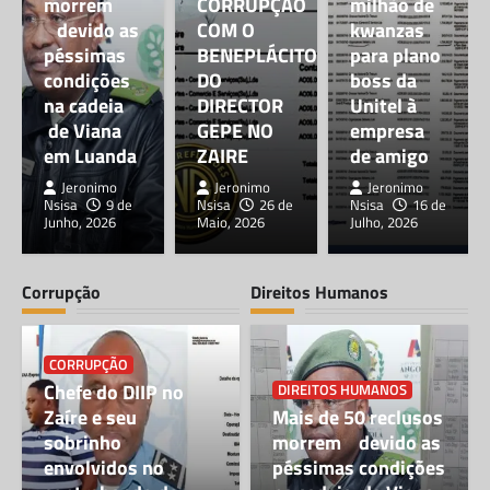
morrem
CORRUPÇÃO
milhão de
devido as
COM O
kwanzas
péssimas
BENEPLÁCITO
para plano
condições
DO
boss da
na cadeia
DIRECTOR
Unitel à
de Viana
GEPE NO
empresa
em Luanda
ZAIRE
de amigo
Jeronimo
Jeronimo
Jeronimo
Nsisa
9 de
Nsisa
26 de
Nsisa
16 de
Junho, 2026
Maio, 2026
Julho, 2026
Corrupção
Direitos Humanos
CORRUPÇÃO
Chefe do DIIP no
DIREITOS HUMANOS
Zaíre e seu
Mais de 50 reclusos
sobrinho
morrem devido as
envolvidos no
péssimas condições