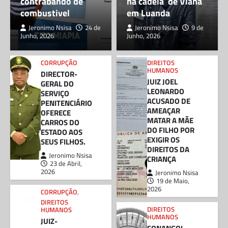
contrabando de
na cadeia de Viana
combustivel
em Luanda
Jeronimo Nsisa
24 de
Jeronimo Nsisa
9 de
Junho, 2026
Junho, 2026
CORRUPÇÃO
DIREITOS
HUMANOS
DIRECTOR-
JUIZ JOEL
GERAL DO
LEONARDO
SERVIÇO
ACUSADO DE
PENITENCIÁRIO
AMEAÇAR
OFERECE
MATAR A MÃE
CARROS DO
DO FILHO POR
ESTADO AOS
EXIGIR OS
SEUS FILHOS.
DIREITOS DA
Jeronimo Nsisa
CRIANÇA
23 de Abril,
2026
Jeronimo Nsisa
19 de Maio,
2026
CORRUPÇÃO
,
DIREITOS
DIREITOS
HUMANOS
HUMANOS
JUIZ-