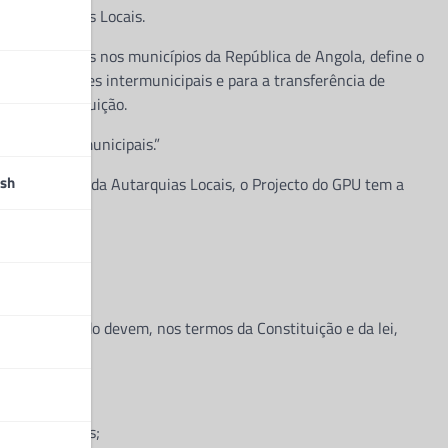
as Autarquias Locais.
autarquias locais nos municípios da República de Angola, define o
ização de entes intermunicipais e para a transferência de
os da Constituição.
supra e inframunicipais.”
sh
da realização da Autarquias Locais, o Projecto do GPU tem a
entes do Estado devem, nos termos da Constituição e da lei,
aís;
dadãos maiores;