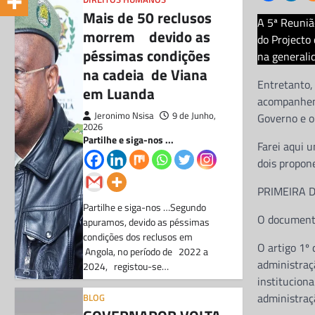
Mais de 50 reclusos
A 5ª Reuniã
morrem devido as
do Projecto 
péssimas condições
na generalid
na cadeia de Viana
Entretanto,
em Luanda
acompanhem 
Jeronimo Nsisa
9 de Junho,
Governo e o
2026
Partilhe e siga-nos ...
Farei aqui 
dois propon
PRIMEIRA D
Partilhe e siga-nos …Segundo
O documento
apuramos, devido as péssimas
condições dos reclusos em
O artigo 1º 
Angola, no período de 2022 a
administraçã
2024, registou-se…
instituciona
administraç
BLOG