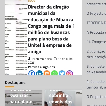
BLOG
presente art
Director da direção
municipal da
O Projecto 
educação de Mbanza
TERCEIRA 
Congo paga mais de 1
milhão de kwanzas
A Proposta 
para plano boss da
BLOG
“1. Compete 
Director da
Unitel à empresa de
direção
amigo
2. A criaçã
municipal da
circunscriçã
Jeronimo Nsisa
16 de Julho,
educação de
2026
3. Compete 
Partilhe e siga-nos ...
Mbanza
CORRUPÇÃO
da Assemble
Congo paga
Chefe do
mais de 1
DIIP no Zaíre
4. Compete 
Destaques
territorial,
milhão de
e seu
Partilhe e siga-nos …De acordo
kwanzas
sobrinho
com as investigações e
O Projecto d
documentos que a nossa teve
para plano
envolvidos
acesso, fazem saber que , o…