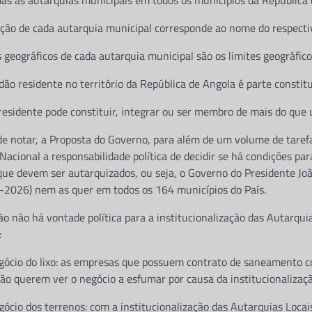
adas as autarquias municipais em todos os municípios da República 
ação de cada autarquia municipal corresponde ao nome do respecti
s geográficos de cada autarquia municipal são os limites geográfico
dão residente no território da República de Angola é parte consti
esidente pode constituir, integrar ou ser membro de mais do que 
e notar, a Proposta do Governo, para além de um volume de tarefa
acional a responsabilidade política de decidir se há condições para
que devem ser autarquizados, ou seja, o Governo do Presidente Jo
-2026) nem as quer em todos os 164 municípios do País.
o não há vontade política para a institucionalização das Autarqui
:
gócio do lixo: as empresas que possuem contrato de saneamento 
o querem ver o negócio a esfumar por causa da institucionalizaçã
ócio dos terrenos: com a institucionalização das Autarquias Locais