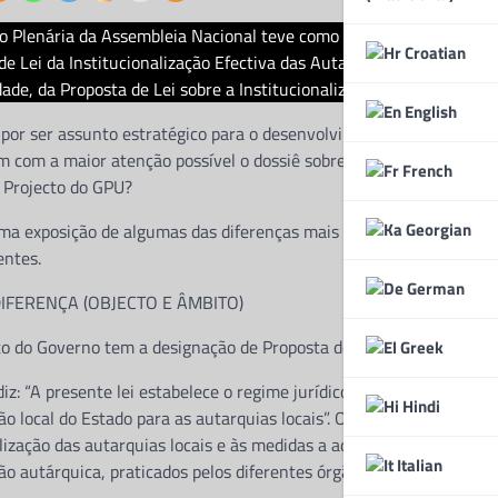
o Plenária da Assembleia Nacional teve como pontos altos (que ch
Croatian
de Lei da Institucionalização Efectiva das Autarquias Locais, de i
ade, da Proposta de Lei sobre a Institucionalização das Autarquias
English
 por ser assunto estratégico para o desenvolvimento democrático, 
com a maior atenção possível o dossiê sobre as Autarquias Locais.
French
 Projecto do GPU?
Georgian
uma exposição de algumas das diferenças mais relevantes dos dois
entes.
German
IFERENÇA (OBJECTO E ÂMBITO)
 do Governo tem a designação de Proposta de Lei sobre a Instituc
Greek
diz: “A presente lei estabelece o regime jurídico para a institucion
Hindi
o local do Estado para as autarquias locais”. O artigo 2º diz: “A pr
lização das autarquias locais e às medidas a adoptar para a eficie
Italian
ão autárquica, praticados pelos diferentes órgãos com responsabili