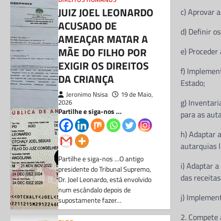
JUIZ JOEL LEONARDO
c) Aprovar a
ACUSADO DE
d) Definir o
AMEAÇAR MATAR A
MÃE DO FILHO POR
e) Proceder
EXIGIR OS DIREITOS
f) Implemen
DA CRIANÇA
Estado;
Jeronimo Nsisa
19 de Maio,
g) Inventari
2026
Partilhe e siga-nos ...
para as auta
h) Adaptar 
autarquias l
Partilhe e siga-nos …O antigo
i) Adaptar 
presidente do Tribunal Supremo,
das receitas
Dr. Joel Leonardo, está envolvido
num escândalo depois de
j) Implemen
supostamente fazer…
2. Compete 