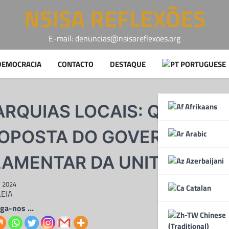
NSISA REFLEXÕES
E-mail: denuncias@nsisareflexoes.org
DEMOCRACIA
CONTACTO
DESTAQUE
PORTUGUESE
Afrikaans
RQUIAS LOCAIS: QUAIS S
ROPOSTA DO GOVERNO E O
Arabic
LAMENTAR DA UNITA?
Azerbaijani
, 2024
Catalan
iga-nos ...
Chinese
(Traditional)