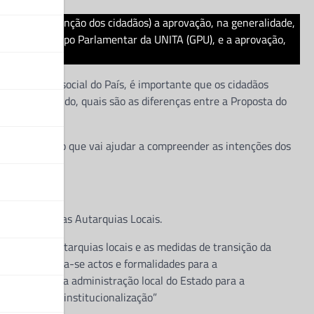
amaram a atenção dos cidadãos) a aprovação, na generalidade,
niciativa do Grupo Parlamentar da UNITA (GPU), e a aprovação,
 Locais.
económico e social do País, é importante que os cidadãos
 Neste sentido, quais são as diferenças entre a Proposta do
 documentos, o que vai ajudar a compreender as intenções dos
ionalização das Autarquias Locais.
alização das autarquias locais e as medidas de transição da
esente lei aplica-se actos e formalidades para a
nte transição da administração local do Estado para a
dades na sua institucionalização”