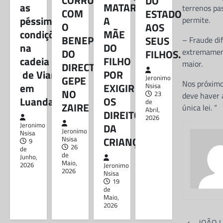
DO
as
MATAR
terrenos pa
DIREITOS HUMANOS
COM
ESTADO
Mais de 50 reclusos
péssimas
A
permite.
O
AOS
morrem devido as
condições
MÃE
BENEPLÁCITO
SEUS
– Fraude dif
péssimas condições
na
DO
DO
extremamente
FILHOS.
na cadeia de Viana
cadeia
FILHO
maior.
DIRECTOR
em Luanda
de Viana
POR
GEPE
Jeronimo
Nos próximos
em
EXIGIR
Nsisa
Jeronimo Nsisa
9 de Junho,
NO
23
deve haver 
2026
Luanda
OS
de
ZAIRE
Partilhe e siga-nos ...
única lei. “
Abril,
DIREITOS
2026
Jeronimo
DA
Jeronimo
Nsisa
CRIANÇA
Nsisa
9
26
de
Partilhe e siga-nos …Segundo
de
Junho,
Maio,
apuramos, devido as péssimas
2026
Jeronimo
2026
Nsisa
condições dos reclusos em
19
Angola, no período de 2022 a
de
2024, registou-se…
Maio,
2026
Navegaç
BLOG
⟵
JOÃO 