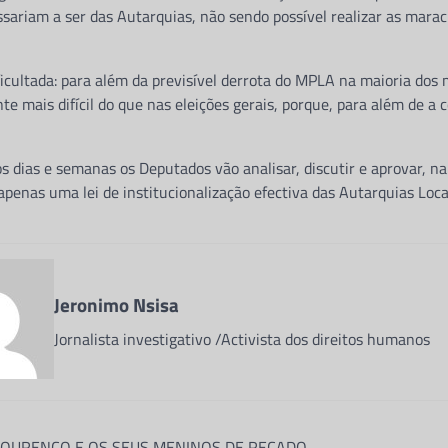
ssariam a ser das Autarquias, não sendo possível realizar as mara
icultada: para além da previsível derrota do MPLA na maioria dos m
 mais difícil do que nas eleições gerais, porque, para além de a co
 dias e semanas os Deputados vão analisar, discutir e aprovar, na
apenas uma lei de institucionalização efectiva das Autarquias Loca
Jeronimo Nsisa
Jornalista investigativo /Activista dos direitos humanos
ão
LOURENÇO E OS SEUS MENINOS DE RECADO.