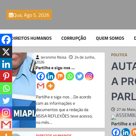
Skip
CORRUPÇÃO
to
Chefe do DIIP no
Qua, Ago 5, 2026
content
Zaíre e seu sobrinho
envolvidos no
DIREITOS HUMANOS
CORRUPÇÃO
QUEM SOMOS
contrabando de
combustivel
POLITICA
Jeronimo Nsisa
24 de Junho,
2026
AUTA
Partilhe e siga-nos ...
A P
PAR
Partilhe e siga-nos …De acordo
com as informações e
documentos que a redação da
27 de Maio
NSISA REFLEXÕES teve acesso,
no mês…
Partilhe e s
DIREITOS HUMANOS