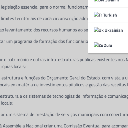
 legislação essencial para o normal funcionamento das autarquias 
Turkish
s limites territoriais de cada circunscrição administrativa de impla
 ao levantamento dos recursos humanos ao serviço dos órgãos da a
Ukrainian
tar um programa de formação dos funcionários públicos, agentes a
Zulu
ar o património e outras infra-estruturas públicas existentes nos M
rquias locais;
a estrutura e funções do Orçamento Geral do Estado, com vista a 
ocais em matéria de investimentos públicos e gestão das receitas l
a estrutura e os sistemas de tecnologias de informação e comunica
 locais;
tar um sistema de prestação de serviços municipais com cobertura
à Assembleia Nacional criar uma Comissão Eventual para acompan