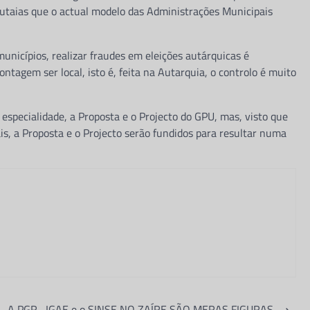
cutaias que o actual modelo das Administrações Municipais
unicípios, realizar fraudes em eleições autárquicas é
ntagem ser local, isto é, feita na Autarquia, o controlo é muito
 especialidade, a Proposta e o Projecto do GPU, mas, visto que
is, a Proposta e o Projecto serão fundidos para resultar numa
A PGR , IGAE e o SINSE NO ZAÍRE SÃO MERAS FIGURAS
⟶