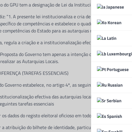
 do GPU tem a designação de Lei da Institucionalização Efectiva d
Japanese
diz: “1. A presente lei institucionaliza e cria de modo efectivo as 
Korean
pecífico de competências e estabelece o quadro legal para a organ
 e competências do Estado para as autarquias municipais, nos term
Latin
ia, regula a criação e a institucionalização efectiva das autarquias 
Luxembourgi
Proposta do Governo tem apenas a intenção de legislar a respeito 
realizar as Autarquias Locais.
Portuguese
IFERENÇA (TAREFAS ESSENCIAIS)
o Governo estabelece, no artigo 4º, as seguintes tarefas:
Russian
nstitucionalização efectiva das autarquias locais os órgãos compet
Serbian
seguintes tarefas essenciais
r os dados do registo eleitoral oficioso em todos os Municípios do P
Spanish
r a atribuição do bilhete de identidade, particularmente para os ci
Swahili