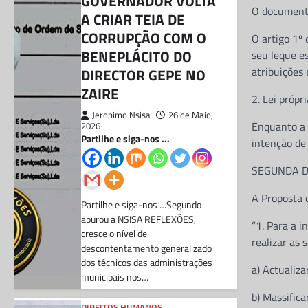
GOVERNADOR VOLTA
O documento
A CRIAR TEIA DE
CORRUPÇÃO COM O
O artigo 1º 
BENEPLÁCITO DO
seu leque es
atribuições
DIRECTOR GEPE NO
ZAIRE
2. Lei própr
Jeronimo Nsisa
26 de Maio,
Enquanto a 
2026
Partilhe e siga-nos ...
intenção de 
SEGUNDA D
A Proposta d
Partilhe e siga-nos …Segundo
apurou a NSISA REFLEXÕES,
“1. Para a i
cresce o nível de
realizar as 
descontentamento generalizado
dos técnicos das administrações
a) Actualiza
municipais nos…
b) Massifica
DIREITOS HUMANOS