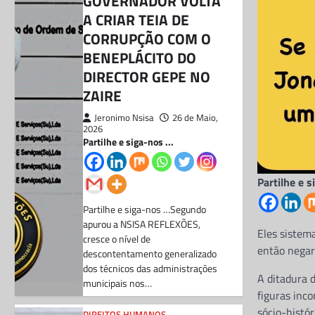
GOVERNADOR VOLTA
A CRIAR TEIA DE
CORRUPÇÃO COM O
BENEPLÁCITO DO
DIRECTOR GEPE NO
ZAIRE
Jeronimo Nsisa
26 de Maio,
2026
Partilhe e siga-nos ...
Partilhe e s
Partilhe e siga-nos …Segundo
apurou a NSISA REFLEXÕES,
Eles sistem
cresce o nível de
então negar
descontentamento generalizado
dos técnicos das administrações
A ditadura 
municipais nos…
figuras inco
sócio-históri
DIREITOS HUMANOS