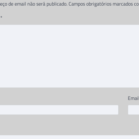
eço de email não será publicado.
Campos obrigatórios marcados 
o
*
Emai