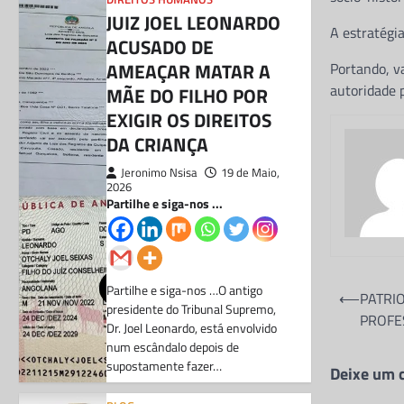
JUIZ JOEL LEONARDO
A estratégia
ACUSADO DE
AMEAÇAR MATAR A
Portando, v
autoridade p
MÃE DO FILHO POR
EXIGIR OS DIREITOS
DA CRIANÇA
Jeronimo Nsisa
19 de Maio,
2026
Partilhe e siga-nos ...
Navegaç
Partilhe e siga-nos …O antigo
⟵
PATRI
presidente do Tribunal Supremo,
de
PROFE
Dr. Joel Leonardo, está envolvido
artigos
num escândalo depois de
supostamente fazer…
Deixe um 