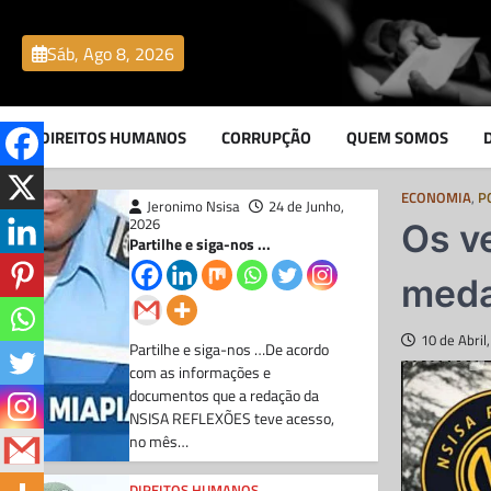
Skip
CORRUPÇÃO
to
Chefe do DIIP no
Sáb, Ago 8, 2026
content
Zaíre e seu sobrinho
envolvidos no
DIREITOS HUMANOS
CORRUPÇÃO
QUEM SOMOS
contrabando de
combustivel
ECONOMIA
,
P
Jeronimo Nsisa
24 de Junho,
2026
Os v
Partilhe e siga-nos ...
meda
10 de Abril
Partilhe e siga-nos …De acordo
com as informações e
documentos que a redação da
NSISA REFLEXÕES teve acesso,
no mês…
DIREITOS HUMANOS