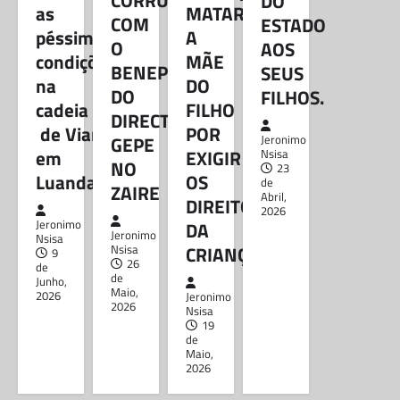
DO
as
MATAR
DIREITOS HUMANOS
COM
ESTADO
Mais de 50 reclusos
péssimas
A
O
AOS
morrem devido as
condições
MÃE
BENEPLÁCITO
SEUS
péssimas condições
na
DO
DO
FILHOS.
na cadeia de Viana
cadeia
FILHO
DIRECTOR
em Luanda
de Viana
POR
GEPE
Jeronimo
em
EXIGIR
Nsisa
Jeronimo Nsisa
9 de Junho,
NO
23
2026
Luanda
OS
de
ZAIRE
Partilhe e siga-nos ...
Abril,
DIREITOS
2026
Jeronimo
DA
Jeronimo
Nsisa
CRIANÇA
Nsisa
9
26
de
Partilhe e siga-nos …Segundo
de
Junho,
Maio,
apuramos, devido as péssimas
2026
Jeronimo
2026
Nsisa
condições dos reclusos em
19
Angola, no período de 2022 a
de
2024, registou-se…
Maio,
2026
BLOG