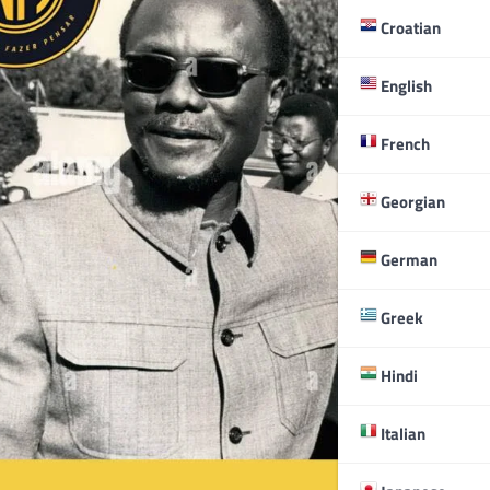
Croatian
English
French
Georgian
German
Greek
Hindi
Italian