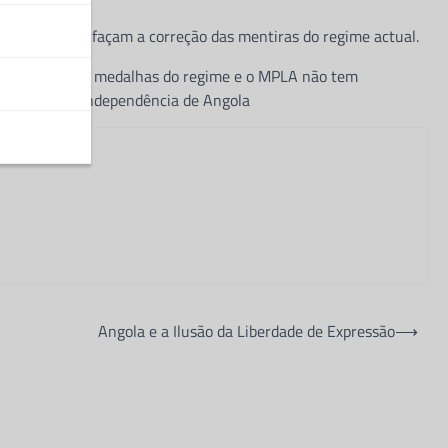
turos governos façam a correção das mentiras do regime actual.
, transcende as medalhas do regime e o MPLA não tem
 da luta pela independência de Angola
Angola e a Ilusão da Liberdade de Expressão
⟶