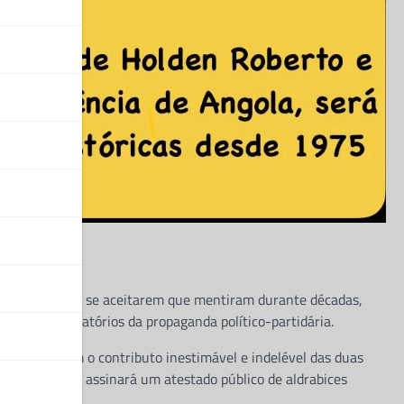
 do MPLA, logo se aceitarem que mentiram durante décadas,
da nos laboratórios da propaganda político-partidária.
s reconhecem o contributo inestimável e indelével das duas
ente, o regime assinará um atestado público de aldrabices