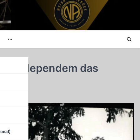
a não dependem das
A
ional)