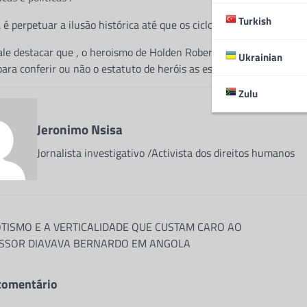
Turkish
 é perpetuar a ilusão histórica até que os ciclos do tempo e os fu
ale destacar que , o heroismo de Holden Roberto e Jonas Savimbi
Ukrainian
ara conferir ou não o estatuto de heróis as estas figuras imortais
Zulu
Jeronimo Nsisa
Jornalista investigativo /Activista dos direitos humanos
ão
OTISMO E A VERTICALIDADE QUE CUSTAM CARO AO
SSOR DIAVAVA BERNARDO EM ANGOLA
comentário