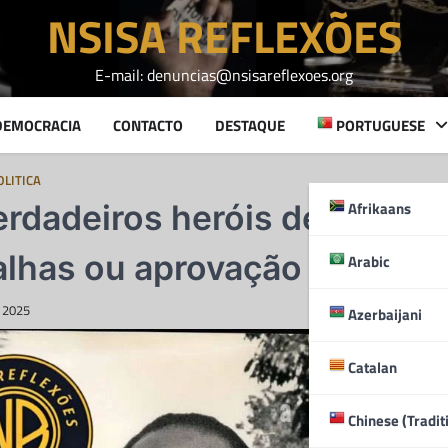
NSISA REFLEXÕES
E-mail: denuncias@nsisareflexoes.org
DEMOCRACIA
CONTACTO
DESTAQUE
PORTUGUESE
OLITICA
Afrikaans
erdadeiros heróis de Angol
lhas ou aprovação do MPL
Arabic
, 2025
Azerbaijani
Catalan
Chinese (Tradit