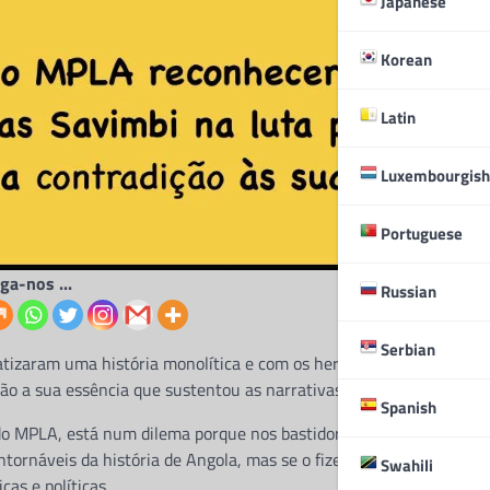
Japanese
Korean
Latin
Luxembourgish
Portuguese
iga-nos ...
Russian
Serbian
atizaram uma história monolítica e com os heróis exclusivamente
ão a sua essência que sustentou as narrativas de hegemonia induzi
Spanish
do MPLA, está num dilema porque nos bastidores os seus militante
ntornáveis da história de Angola, mas se o fizerem institucionalm
Swahili
cas e políticas .