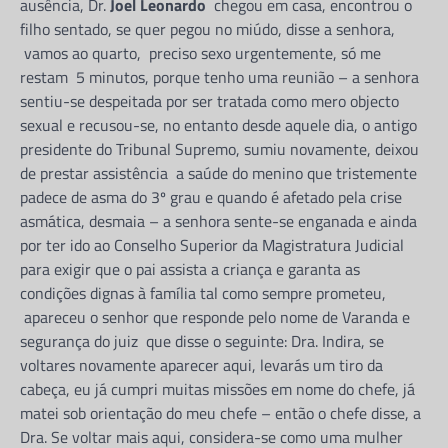
ausência, Dr.
Joel Leonardo
chegou em casa, encontrou o
filho sentado, se quer pegou no miúdo, disse a senhora,
vamos ao quarto, preciso sexo urgentemente, só me
restam 5 minutos, porque tenho uma reunião – a senhora
sentiu-se despeitada por ser tratada como mero objecto
sexual e recusou-se, no entanto desde aquele dia, o antigo
presidente do Tribunal Supremo, sumiu novamente, deixou
de prestar assistência a saúde do menino que tristemente
padece de asma do 3º grau e quando é afetado pela crise
asmática, desmaia – a senhora sente-se enganada e ainda
por ter ido ao Conselho Superior da Magistratura Judicial
para exigir que o pai assista a criança e garanta as
condições dignas à família tal como sempre prometeu,
apareceu o senhor que responde pelo nome de Varanda e
segurança do juiz que disse o seguinte: Dra. Indira, se
voltares novamente aparecer aqui, levarás um tiro da
cabeça, eu já cumpri muitas missões em nome do chefe, já
matei sob orientação do meu chefe – então o chefe disse, a
Dra. Se voltar mais aqui, considera-se como uma mulher