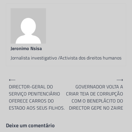
GEPE NO ZAIRE
Jeronimo Nsisa
26 de Maio, 2026
Partilhe e siga-nos ...
Partilhe e siga-nos …Segundo apurou a
NSISA REFLEXÕES, cresce o nível de
Jeronimo Nsisa
descontentamento generalizado dos técnicos
das administrações municipais nos…
Jornalista investigativo /Activista dos direitos humanos
DIREITOS HUMANOS
JUIZ JOEL LEONARDO ACUSADO
Navegação
⟵
⟶
DE AMEAÇAR MATAR A MÃE DO
de
DIRECTOR-GERAL DO
GOVERNADOR VOLTA A
FILHO POR EXIGIR OS DIREITOS
SERVIÇO PENITENCIÁRIO
CRIAR TEIA DE CORRUPÇÃO
artigos
DA CRIANÇA
OFERECE CARROS DO
COM O BENEPLÁCITO DO
Jeronimo Nsisa
19 de Maio, 2026
ESTADO AOS SEUS FILHOS.
DIRECTOR GEPE NO ZAIRE
Partilhe e siga-nos ...
Deixe um comentário
Partilhe e siga-nos …O antigo presidente do