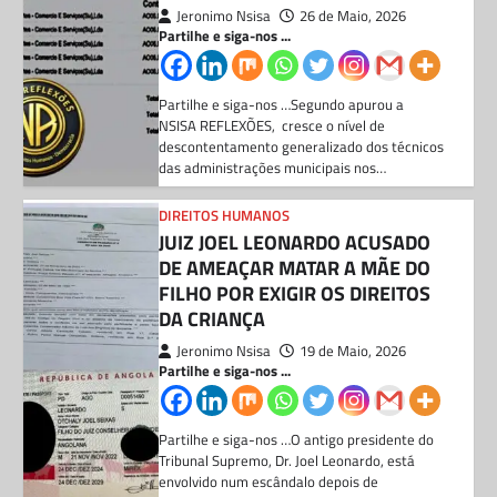
Jeronimo Nsisa
19 de Maio, 2026
Partilhe e siga-nos ...
Partilhe e siga-nos …O antigo presidente do
Tribunal Supremo, Dr. Joel Leonardo, está
envolvido num escândalo depois de
supostamente fazer…
BLOG
Director da direção municipal da
educação de Mbanza Congo paga
mais de 1 milhão de kwanzas
para plano boss da Unitel à
empresa de amigo
Jeronimo Nsisa
16 de Julho, 2026
Partilhe e siga-nos ...
Partilhe e siga-nos …De acordo com as
investigações e documentos que a nossa