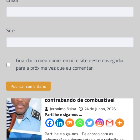
contrabando de combustivel
Jeronimo Nsisa
24 de Junho, 2026
Partilhe e siga-nos ...
Site
Partilhe e siga-nos …De acordo com as
informações e documentos que a redação da
NSISA REFLEXÕES teve acesso, no mês…
Guardar o meu nome, email e site neste navegador
DIREITOS HUMANOS
para a próxima vez que eu comentar.
Mais de 50 reclusos morrem
devido as péssimas condições
na cadeia de Viana em Luanda
Jeronimo Nsisa
9 de Junho, 2026
Partilhe e siga-nos ...
Partilhe e siga-nos …Segundo apuramos,
devido as péssimas condições dos reclusos
em Angola, no período de 2022 a 2024,
registou-se…