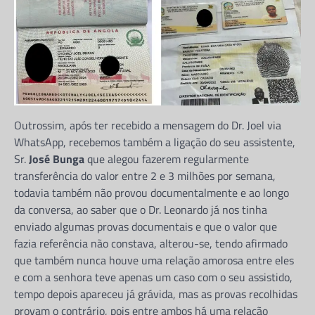
Outrossim, após ter recebido a mensagem do Dr. Joel via
WhatsApp, recebemos também a ligação do seu assistente,
Sr.
José Bunga
que alegou fazerem regularmente
transferência do valor entre 2 e 3 milhões por semana,
todavia também não provou documentalmente e ao longo
CORRUPÇÃO
da conversa, ao saber que o Dr. Leonardo já nos tinha
Chefe do DIIP no Zaíre e seu
enviado algumas provas documentais e que o valor que
sobrinho envolvidos no
fazia referência não constava, alterou-se, tendo afirmado
contrabando de combustivel
que também nunca houve uma relação amorosa entre eles
Jeronimo Nsisa
24 de Junho, 2026
e com a senhora teve apenas um caso com o seu assistido,
Partilhe e siga-nos ...
tempo depois apareceu já grávida, mas as provas recolhidas
provam o contrário, pois entre ambos há uma relação