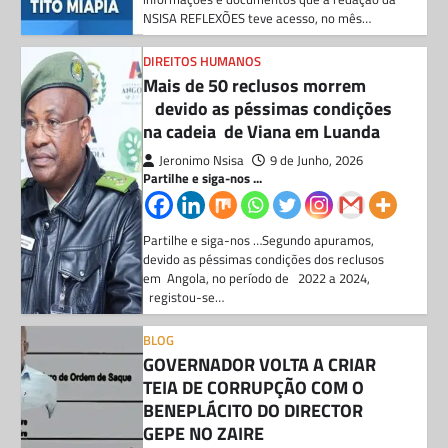
BLOG
GOVERNADOR VOLTA A CRIAR
TEIA DE CORRUPÇÃO COM O
BENEPLÁCITO DO DIRECTOR
GEPE NO ZAIRE
Jeronimo Nsisa
26 de Maio, 2026
Partilhe e siga-nos ...
Partilhe e siga-nos …Segundo apurou a
NSISA REFLEXÕES, cresce o nível de
descontentamento generalizado dos técnicos
das administrações municipais nos…
DIREITOS HUMANOS
JUIZ JOEL LEONARDO ACUSADO
DE AMEAÇAR MATAR A MÃE DO
FILHO POR EXIGIR OS DIREITOS
DA CRIANÇA