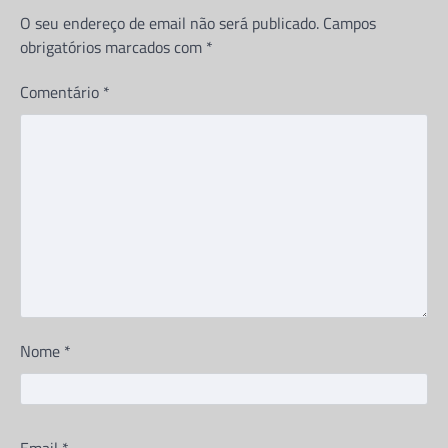
Tribunal Supremo, Dr. Joel Leonardo, está
O seu endereço de email não será publicado.
Campos
envolvido num escândalo depois de
supostamente fazer…
obrigatórios marcados com
*
BLOG
Comentário
*
Director da direção municipal da
educação de Mbanza Congo paga
mais de 1 milhão de kwanzas
para plano boss da Unitel à
empresa de amigo
Jeronimo Nsisa
16 de Julho, 2026
Partilhe e siga-nos ...
Partilhe e siga-nos …De acordo com as
investigações e documentos que a nossa
teve acesso, fazem saber que , o…
Nome
*
CORRUPÇÃO
Chefe do DIIP no Zaíre e seu
sobrinho envolvidos no
Email
*