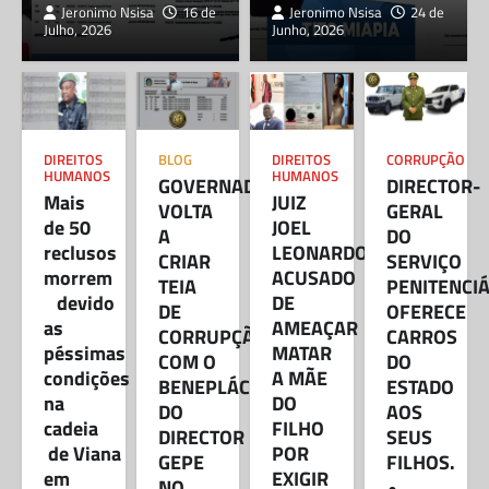
Jeronimo Nsisa
16 de
Jeronimo Nsisa
24 de
Julho, 2026
Junho, 2026
Partilhe e siga-nos …Segundo apuramos,
devido as péssimas condições dos reclusos
em Angola, no período de 2022 a 2024,
registou-se…
BLOG
DIREITOS
BLOG
DIREITOS
CORRUPÇÃO
GOVERNADOR VOLTA A CRIAR
HUMANOS
HUMANOS
GOVERNADOR
DIRECTOR-
Mais
JUIZ
TEIA DE CORRUPÇÃO COM O
VOLTA
GERAL
de 50
JOEL
BENEPLÁCITO DO DIRECTOR
A
DO
reclusos
LEONARDO
GEPE NO ZAIRE
CRIAR
SERVIÇO
morrem
ACUSADO
TEIA
PENITENCI
Jeronimo Nsisa
26 de Maio, 2026
devido
DE
Partilhe e siga-nos ...
DE
OFERECE
as
AMEAÇAR
CORRUPÇÃO
CARROS
péssimas
MATAR
COM O
DO
Partilhe e siga-nos …Segundo apurou a
condições
A MÃE
BENEPLÁCITO
ESTADO
NSISA REFLEXÕES, cresce o nível de
na
DO
DO
AOS
descontentamento generalizado dos técnicos
cadeia
FILHO
DIRECTOR
SEUS
das administrações municipais nos…
de Viana
POR
GEPE
FILHOS.
em
EXIGIR
DIREITOS HUMANOS
NO