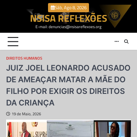
Skip
Sáb, Ago 8, 2026
to
NSISA REFLEXÕES
content
E-mail: denuncias@nsisareflexoes.org
DIREITOS HUMANOS
JUIZ JOEL LEONARDO ACUSADO
DE AMEAÇAR MATAR A MÃE DO
FILHO POR EXIGIR OS DIREITOS
DA CRIANÇA
19 de Maio, 2026