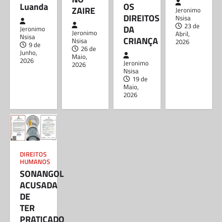
Luanda
OS
JUIZ JOEL LEONARDO ACUSADO
ZAIRE
Jeronimo
DIREITOS
DE AMEAÇAR MATAR A MÃE DO
Nsisa
23 de
DA
Jeronimo
FILHO POR EXIGIR OS DIREITOS
Jeronimo
Abril,
Nsisa
CRIANÇA
DA CRIANÇA
Nsisa
2026
9 de
26 de
Junho,
Maio,
Jeronimo Nsisa
19 de Maio, 2026
2026
Jeronimo
2026
Partilhe e siga-nos ...
Nsisa
19 de
Maio,
2026
Partilhe e siga-nos …O antigo presidente do
Tribunal Supremo, Dr. Joel Leonardo, está
envolvido num escândalo depois de
supostamente fazer…
DIREITOS
HUMANOS
SONANGOL
ACUSADA
DE
TER
PRATICADO