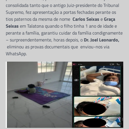
consolidada tanto que o antigo Juiz-presidente do Tribunal
Partilhe e siga-nos …De acordo com as
informações e documentos que a redação da
Supremo, fez apresentação a portas fechadas perante os
NSISA REFLEXÕES teve acesso, no mês…
tios paternos da mesma de nome
Carlos Seixas
e
Graça
Seixas
em Talatona quando o filho tinha 1 ano de idade e
DIREITOS HUMANOS
perante a família, garantiu cuidar da família condignamente
Mais de 50 reclusos morrem
– surpreendentemente, horas depois, o
Dr. Joel Leonardo,
devido as péssimas condições
eliminou as provas documentais que enviou-nos via
na cadeia de Viana em Luanda
WhatsApp.
Jeronimo Nsisa
9 de Junho, 2026
Partilhe e siga-nos ...
Partilhe e siga-nos …Segundo apuramos,
devido as péssimas condições dos reclusos
em Angola, no período de 2022 a 2024,
registou-se…
BLOG
GOVERNADOR VOLTA A CRIAR
TEIA DE CORRUPÇÃO COM O
BENEPLÁCITO DO DIRECTOR