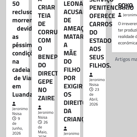
50
LEONARDO
Jeronimo Nsisa
9 de Junho,
SOYO
CRIAR
PENITENCIÁRIO
2026
reclusos
ACUSADO
TEIA
OFERECE
Jeronim
Segundo apuramos, devido as
morrem
DE
DE
péssimas condições dos reclusos
CARROS
O irrevere
devido
AMEAÇAR
em Angola, no período de 2022
ter produ
CORRUPÇÃO
DO
as
MATAR
a 2024, registou-se a morte de…
realidade 
COM
ESTADO
económic
péssimas
A
O
AOS
BLOG
condições
MÃE
GOVERNADOR VOLTA
BENEPLÁCITO
Navegaç
SEUS
Artigos ma
na
DO
A CRIAR TEIA DE
DO
FILHOS.
de
cadeia
FILHO
CORRUPÇÃO COM O
DIRECTOR
artigos
de Viana
POR
BENEPLÁCITO DO
GEPE
Jeronimo
em
EXIGIR
Nsisa
DIRECTOR GEPE NO
NO
23
Luanda
OS
de
ZAIRE
ZAIRE
Abril,
DIREITOS
2026
Jeronimo Nsisa
26 de Maio,
Jeronimo
DA
2026
Jeronimo
Nsisa
CRIANÇA
Nsisa
9
Segundo apurou a NSISA
26
de
REFLEXÕES, cresce o nível de
de
Junho,
Maio,
2026
descontentamento generalizado
Jeronimo
2026