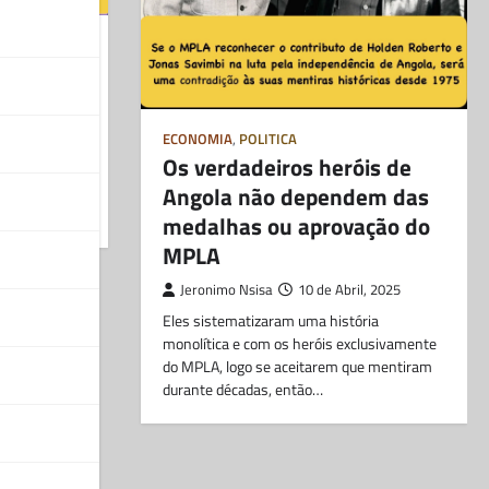
a
ssão
l, 2025
ECONOMIA
,
POLITICA
Os verdadeiros heróis de
 do
 Ya Xiyetu
Angola não dependem das
medalhas ou aprovação do
MPLA
Jeronimo Nsisa
10 de Abril, 2025
Eles sistematizaram uma história
monolítica e com os heróis exclusivamente
do MPLA, logo se aceitarem que mentiram
durante décadas, então…