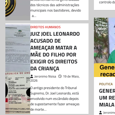
controlo 
dos técnicos das administrações
municipais nos bastidores, devido
a…
DIREITOS HUMANOS
JUIZ JOEL LEONARDO
ACUSADO DE
AMEAÇAR MATAR A
MÃE DO FILHO POR
EXIGIR OS DIREITOS
DA CRIANÇA
Jeronimo Nsisa
19 de Maio,
2026
POLITICA
O antigo presidente do Tribunal
GENE
Supremo, Dr. Joel Leonardo, está
UM RE
envolvido num escândalo depois
MIALA
de supostamente fazer ameaças
de morte…
Jeronim