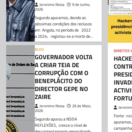
Jeronimo Nsisa
9 de Junho,
2026
Segundo apuramos, devido as
péssimas condições dos reclusos
em Angola, no período de 2022
a 2024, registou-se a morte de…
BLOG
DIREITOS
GOVERNADOR VOLTA
HACKE
A CRIAR TEIA DE
CONTR
CORRUPÇÃO COM O
PRESI
BENEPLÁCITO DO
INVAD
DIRECTOR GEPE NO
ACTIVI
ZAIRE
FORTU
Jeronimo Nsisa
26 de Maio,
Jeronim
2026
Fonte : ns
Segundo apurou a NSISA
apuramos,
REFLEXÕES, cresce o nível de
campanha 
descontentamento generalizado