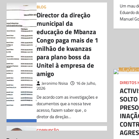
Um mau do 
BLOG
Eduardo do
Director da direção
Manuel Go
municipal da
educação de Mbanza
Congo paga mais de 1
milhão de kwanzas
para plano boss da
Unitel à empresa de
amigo
BLOG
DIREITOS
Jeronimo Nsisa
16 de Julho,
Director da
2026
ACTIV
direção
De acordo com as investigações e
SOLTO
documentos que a nossa teve
municipal da
PRESO
acesso, fazem saber que , o
educação de
INAÇÃ
diretor da direção…
Mbanza
CONTR
CORRUPÇÃO
Congo paga
Chefe do
AGRES
CORRUPÇÃO
Chefe do DIIP no