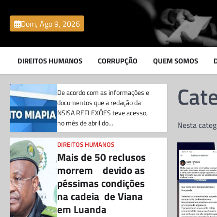
Chefe do DIIP no
Skip
Zaíre e seu sobrinho
to
Dom, Ago 9, 2026
envolvidos no
content
contrabando de
combustivel
DIREITOS HUMANOS
CORRUPÇÃO
QUEM SOMOS
Jeronimo Nsisa
24 de Junho,
2026
Cate
De acordo com as informações e
documentos que a redação da
NSISA REFLEXÕES teve acesso,
no mês de abril do…
Nesta categ
DIREITOS HUMANOS
Mais de 50 reclusos
morrem devido as
péssimas condições
na cadeia de Viana
em Luanda