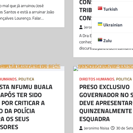
CONSELHEIRA DO
mal que já arruinou José
TRIBUNAL
Turkish
s Santos e está a arruinar João
CONSTITUCIONAL
nçalves Lourenço. Falar…
Ukrainian
Jeronimo Nsisa
10 de Abri
A Dra Emiliana Margareth Mor
Zulu
conhecida pela sua verticalidad
discursiva para o bem comum 
 HUMANOS
,
POLITICA
DIREITOS HUMANOS
,
POLITICA
ISTA NFUMU BUALA
PRESO EXCLUSIVO
 APÓS TER SIDO
GOVERNADOR NO 
 POR CRITICAR A
DEVE APRESENTAR
O DA POLÍCIA
QUINZENALMENTE
A OS SEUS
ESQUADRA
SORES
Jeronimo Nsisa
30 de Set