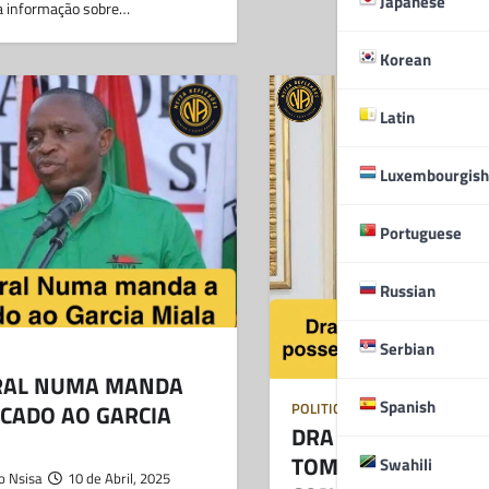
Japanese
da informação sobre…
Korean
Latin
Luxembourgish
Portuguese
Russian
Serbian
RAL NUMA MANDA
Spanish
CADO AO GARCIA
POLITICA
DRA MARGARETH 
TOMA POSSE COMO
Swahili
o Nsisa
10 de Abril, 2025