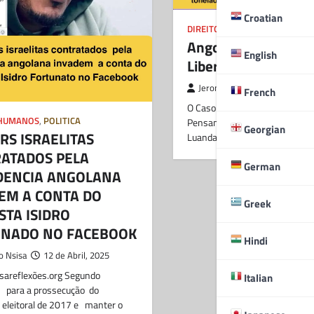
Croatian
DIREITOS HUMANOS
,
POLITICA
Angola e a Ilusão d
English
Liberdade de Expre
Jeronimo Nsisa
10 de Abri
French
O Caso Albino Pakisi e o Perigo
 HUMANOS
,
POLITICA
Pensamento Único Por : Henda
Georgian
RS ISRAELITAS
Luanda – O afastamento do…
ATADOS PELA
German
DENCIA ANGOLANA
EM A CONTA DO
Greek
STA ISIDRO
NADO NO FACEBOOK
Hindi
o Nsisa
12 de Abril, 2025
isareflexões.org Segundo
Italian
 para a prossecução do
eleitoral de 2017 e manter o