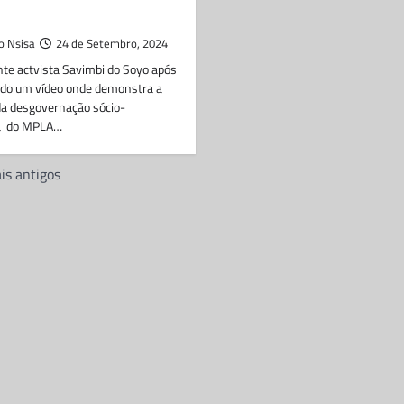
o Nsisa
24 de Setembro, 2024
nte actvista Savimbi do Soyo após
zido um vídeo onde demonstra a
da desgovernação sócio-
a do MPLA…
ão
is antigos