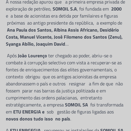
A nossa redação apurou que a primeira empresa privada de
exploração de petróleo,
SOMOIL S.A
, foi fundada em
2000
e a base de acionistas era detida por familaires e figuras
próximas ao antigo presidente da república, a exemplo de
Ana Paula dos Santos, Albina Assis Africano, Desidério
Costa, Manuel Vicente, José Filomeno dos Santos (Zenu),
Syanga Abílio, Joaquim David
…
Após
João Lourenço
ter chegado ao poder, abriu-se o
combate à corrupção selectivo com vista a recuperar-se as
fontes de enriquecimentos das elites governamentais, o
contexto obrigou que os antigos acionistas da empresa
abandonassem o país e outros resignar a fim de que não
fossem parar nas barras da justiça politizada e em
cumprimento das ordens palacianas, entretanto
estratégicamente, a empresa
SOMOIL SA
foi transformada
em
ETU ENERGIA e
sob gestão de figuras ligadas aos
novos donos tudo isso no país
.
A
ETU ENRGEGIA
recuperou as instalações da
SOMOIL SA