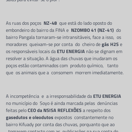
As ruas dos poços
NZ-48
que está do lado oposto do
embondeiro do bairro da FINA e
NZOMBO 41 (NZ-41)
do
bairro Pangala tornaram-se intransitáveis, face a isso, os
moradores queixam-se por conta do cheiro de
gás H2S
e
os responsáveis locais da
ETU ENERGIA
não se dignam em
resolver a situação. A água das chuvas que inudaram os
poços estão contaminados com produto químico, tanto
que os animais que a consomem morrem imediatamente.
A incompetência e a irresponsabilidade da
ETU ENERGIA
no município do Soyo é ainda marcada pelas denúncias
feitas pelo
CEO da NSISA REFLEXÕES
a respeito dos
gasedutos e oleodutos
expostos constantemente no
bairro Kifuady por conta das chuvas, porquanto que ao
tomarem contacto com as publicações na sua conta do