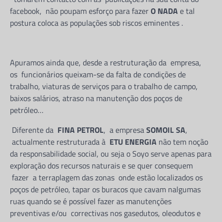
facebook, não poupam esforço para fazer
O NADA
e tal
CORRUPÇÃO
postura coloca as populações sob riscos eminentes .
Chefe do DIIP no Zaíre e seu
sobrinho envolvidos no
contrabando de combustivel
Apuramos ainda que, desde a restruturação da empresa,
Jeronimo Nsisa
24 de Junho, 2026
os funcionários queixam-se da falta de condições de
Partilhe e siga-nos ...
trabalho, viaturas de serviços para o trabalho de campo,
baixos salários, atraso na manutenção dos poços de
Partilhe e siga-nos …De acordo com as
petróleo…
informações e documentos que a redação da
NSISA REFLEXÕES teve acesso, no mês…
Diferente da
FINA PETROL
, a empresa
SOMOIL SA
,
actualmente restruturada à
ETU ENERGIA
não tem noção
DIREITOS HUMANOS
da responsabilidade social, ou seja o Soyo serve apenas para
Mais de 50 reclusos morrem
exploração dos recursos naturais e se quer consequem
devido as péssimas condições
fazer a terraplagem das zonas onde estão localizados os
na cadeia de Viana em Luanda
poços de petróleo, tapar os buracos que cavam nalgumas
Jeronimo Nsisa
9 de Junho, 2026
ruas quando se é possível fazer as manutenções
Partilhe e siga-nos ...
preventivas e/ou correctivas nos gasedutos, oleodutos e