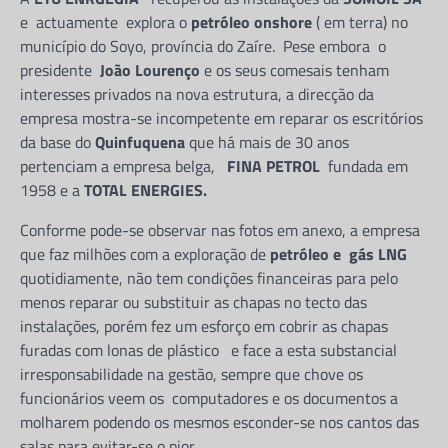
e actuamente explora o
petróleo onshore
( em terra) no
município do Soyo, província do Zaíre. Pese embora o
presidente
João Lourenço
e os seus comesais tenham
interesses privados na nova estrutura, a direcção da
empresa mostra-se incompetente em reparar os escritórios
da base do
Quinfuquena
que há mais de 30 anos
pertenciam a empresa belga,
FINA PETROL
fundada em
1958 e a
TOTAL ENERGIES.
Conforme pode-se observar nas fotos em anexo, a empresa
que faz milhões com a exploração de
petróleo e gás LNG
quotidiamente, não tem condições financeiras para pelo
menos reparar ou substituir as chapas no tecto das
instalações, porém fez um esforço em cobrir as chapas
furadas com lonas de plástico e face a esta substancial
irresponsabilidade na gestão, sempre que chove os
funcionários veem os computadores e os documentos a
molharem podendo os mesmos esconder-se nos cantos das
salas para evitar-se o pior .