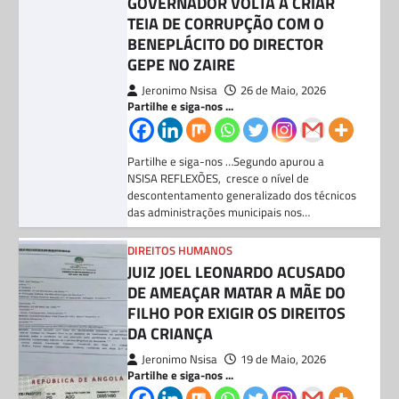
NSISA REFLEXÕES, cresce o nível de
descontentamento generalizado dos técnicos
das administrações municipais nos…
DIREITOS HUMANOS
JUIZ JOEL LEONARDO ACUSADO
DE AMEAÇAR MATAR A MÃE DO
FILHO POR EXIGIR OS DIREITOS
DA CRIANÇA
Jeronimo Nsisa
19 de Maio, 2026
Partilhe e siga-nos ...
Partilhe e siga-nos …O antigo presidente do
Tribunal Supremo, Dr. Joel Leonardo, está
envolvido num escândalo depois de
supostamente fazer…
BLOG
Director da direção municipal da
educação de Mbanza Congo paga