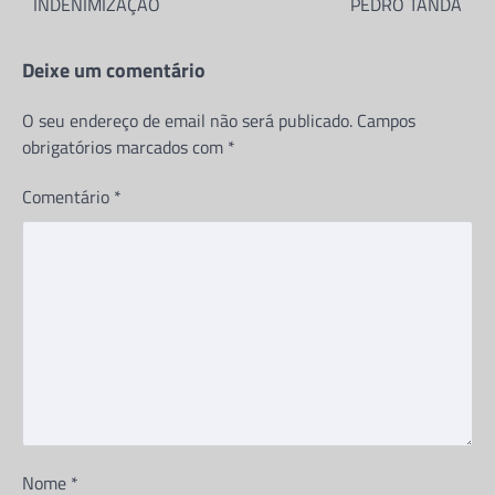
INDENIMIZAÇÃO
PEDRO TANDA
JUIZ JOEL LEONARDO ACUSADO
DE AMEAÇAR MATAR A MÃE DO
FILHO POR EXIGIR OS DIREITOS
Deixe um comentário
DA CRIANÇA
Jeronimo Nsisa
19 de Maio, 2026
O seu endereço de email não será publicado.
Campos
Partilhe e siga-nos ...
obrigatórios marcados com
*
Comentário
*
Partilhe e siga-nos …O antigo presidente do
Tribunal Supremo, Dr. Joel Leonardo, está
envolvido num escândalo depois de
supostamente fazer…
BLOG
Director da direção municipal da
educação de Mbanza Congo paga
mais de 1 milhão de kwanzas
para plano boss da Unitel à
empresa de amigo
Jeronimo Nsisa
16 de Julho, 2026
Nome
*
Partilhe e siga-nos ...