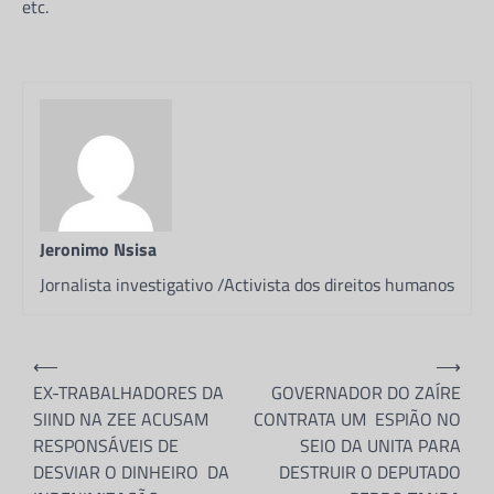
etc.
Partilhe e siga-nos …Segundo apuramos,
devido as péssimas condições dos reclusos
em Angola, no período de 2022 a 2024,
registou-se…
BLOG
GOVERNADOR VOLTA A CRIAR
TEIA DE CORRUPÇÃO COM O
BENEPLÁCITO DO DIRECTOR
GEPE NO ZAIRE
Jeronimo Nsisa
Jeronimo Nsisa
26 de Maio, 2026
Jornalista investigativo /Activista dos direitos humanos
Partilhe e siga-nos ...
Navegação
⟵
⟶
Partilhe e siga-nos …Segundo apurou a
de
NSISA REFLEXÕES, cresce o nível de
EX-TRABALHADORES DA
GOVERNADOR DO ZAÍRE
descontentamento generalizado dos técnicos
SIIND NA ZEE ACUSAM
CONTRATA UM ESPIÃO NO
artigos
das administrações municipais nos…
RESPONSÁVEIS DE
SEIO DA UNITA PARA
DESVIAR O DINHEIRO DA
DESTRUIR O DEPUTADO
DIREITOS HUMANOS