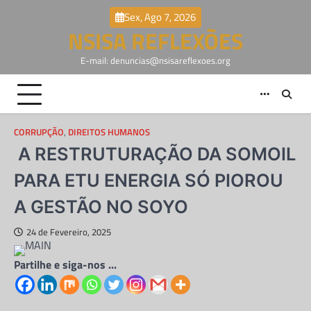
Skip
Sex, Ago 7, 2026
to
NSISA REFLEXÕES
content
E-mail: denuncias@nsisareflexoes.org
CORRUPÇÃO
,
DIREITOS HUMANOS
A RESTRUTURAÇÃO DA SOMOIL
PARA ETU ENERGIA SÓ PIOROU
A GESTÃO NO SOYO
24 de Fevereiro, 2025
Partilhe e siga-nos ...