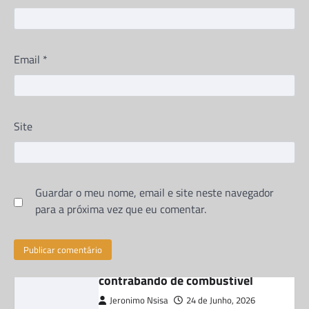
Partilhe e siga-nos …De acordo com as
investigações e documentos que a nossa
Email
*
teve acesso, fazem saber que , o…
CORRUPÇÃO
Chefe do DIIP no Zaíre e seu
Site
sobrinho envolvidos no
contrabando de combustivel
Jeronimo Nsisa
24 de Junho, 2026
Partilhe e siga-nos ...
Guardar o meu nome, email e site neste navegador
para a próxima vez que eu comentar.
Partilhe e siga-nos …De acordo com as
informações e documentos que a redação da
NSISA REFLEXÕES teve acesso, no mês…
DIREITOS HUMANOS
Mais de 50 reclusos morrem