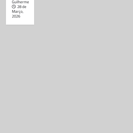
Guilherme
28 de
Março,
2026