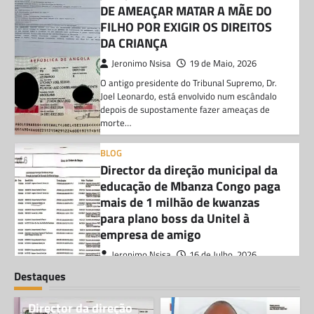
DE AMEAÇAR MATAR A MÃE DO
FILHO POR EXIGIR OS DIREITOS
DA CRIANÇA
Jeronimo Nsisa
19 de Maio, 2026
O antigo presidente do Tribunal Supremo, Dr.
Joel Leonardo, está envolvido num escândalo
depois de supostamente fazer ameaças de
morte…
BLOG
Director da direção municipal da
educação de Mbanza Congo paga
mais de 1 milhão de kwanzas
para plano boss da Unitel à
empresa de amigo
Jeronimo Nsisa
16 de Julho, 2026
De acordo com as investigações e
Destaques
documentos que a nossa teve acesso, fazem
BLOG
saber que , o diretor da direção…
Director da direção