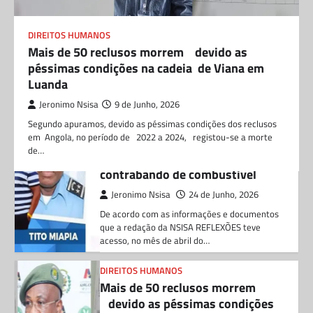
para plano boss da Unitel à
empresa de amigo
DIREITOS HUMANOS
Mais de 50 reclusos morrem devido as
Jeronimo Nsisa
16 de Julho, 2026
péssimas condições na cadeia de Viana em
De acordo com as investigações e
Luanda
documentos que a nossa teve acesso, fazem
saber que , o diretor da direção…
Jeronimo Nsisa
9 de Junho, 2026
Segundo apuramos, devido as péssimas condições dos reclusos
CORRUPÇÃO
em Angola, no período de 2022 a 2024, registou-se a morte
Chefe do DIIP no Zaíre e seu
de…
sobrinho envolvidos no
contrabando de combustivel
Jeronimo Nsisa
24 de Junho, 2026
De acordo com as informações e documentos
que a redação da NSISA REFLEXÕES teve
acesso, no mês de abril do…
DIREITOS HUMANOS
Mais de 50 reclusos morrem
devido as péssimas condições