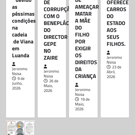
DE
OFERECE
BLOG
as
AMEAÇAR
CORRUPÇÃO
CARROS
GOVERNADOR VOLTA A CRIAR
péssimas
MATAR
COM O
DO
TEIA DE CORRUPÇÃO COM O
condições
A MÃE
BENEPLÁCITO
ESTADO
BENEPLÁCITO DO DIRECTOR
na
DO
DO
AOS
GEPE NO ZAIRE
cadeia
FILHO
DIRECTOR
SEUS
Jeronimo Nsisa
26 de Maio, 2026
de Viana
POR
GEPE
FILHOS.
em
EXIGIR
Segundo apurou a NSISA REFLEXÕES, cresce
NO
o nível de descontentamento generalizado
Luanda
OS
ZAIRE
Jeronimo
dos técnicos das administrações municipais
DIREITOS
Nsisa
nos bastidores, devido a…
23 de
DA
Jeronimo
Jeronimo
Abril,
Nsisa
CRIANÇA
Nsisa
2026
9 de
DIREITOS HUMANOS
26 de
Junho,
JUIZ JOEL LEONARDO ACUSADO
Maio,
2026
Jeronimo
2026
DE AMEAÇAR MATAR A MÃE DO
Nsisa
FILHO POR EXIGIR OS DIREITOS
19 de
Maio,
DA CRIANÇA
2026
Jeronimo Nsisa
19 de Maio, 2026
O antigo presidente do Tribunal Supremo, Dr.
Joel Leonardo, está envolvido num escândalo