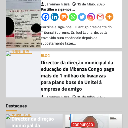
supostamente fazer…
BLOG
Director da direção municipal da
educação de Mbanza Congo paga
mais de 1 milhão de kwanzas
para plano boss da Unitel à
empresa de amigo
Jeronimo Nsisa
16 de Julho, 2026
Partilhe e siga-nos ...
Partilhe e siga-nos …De acordo com as
investigações e documentos que a nossa
teve acesso, fazem saber que , o…
CORRUPÇÃO
Destaques
Chefe do DIIP no Zaíre e seu
BLOG
sobrinho envolvidos no
Director da direção
contrabando de combustivel
municipal da
CORRUPÇÃO