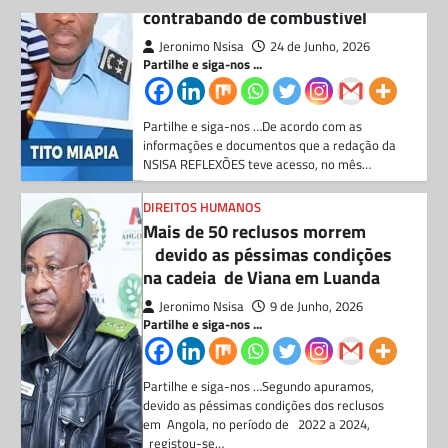
informações e documentos que a redação da
NSISA REFLEXÕES teve acesso, no mês…
DIREITOS HUMANOS
Mais de 50 reclusos morrem
devido as péssimas condições
na cadeia de Viana em Luanda
Jeronimo Nsisa
9 de Junho, 2026
Partilhe e siga-nos ...
Partilhe e siga-nos …Segundo apuramos,
devido as péssimas condições dos reclusos
em Angola, no período de 2022 a 2024,
registou-se…
BLOG
GOVERNADOR VOLTA A CRIAR
TEIA DE CORRUPÇÃO COM O
BENEPLÁCITO DO DIRECTOR
GEPE NO ZAIRE