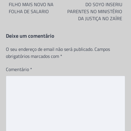
FILHO MAIS NOVO NA
DO SOYO INSERIU
NSISA REFLEXÕES, cresce o nível de
descontentamento generalizado dos técnicos
FOLHA DE SALARIO
PARENTES NO MINISTÉRIO
das administrações municipais nos…
DA JUSTIÇA NO ZAÍRE
DIREITOS HUMANOS
Deixe um comentário
JUIZ JOEL LEONARDO ACUSADO
DE AMEAÇAR MATAR A MÃE DO
FILHO POR EXIGIR OS DIREITOS
O seu endereço de email não será publicado.
Campos
DA CRIANÇA
obrigatórios marcados com
*
Jeronimo Nsisa
19 de Maio, 2026
Comentário
*
Partilhe e siga-nos ...
Partilhe e siga-nos …O antigo presidente do
Tribunal Supremo, Dr. Joel Leonardo, está
envolvido num escândalo depois de
supostamente fazer…
BLOG
Director da direção municipal da