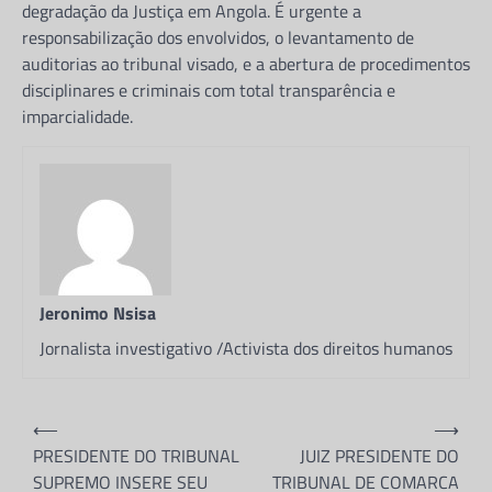
degradação da Justiça em Angola. É urgente a
devido as péssimas condições
responsabilização dos envolvidos, o levantamento de
na cadeia de Viana em Luanda
auditorias ao tribunal visado, e a abertura de procedimentos
Jeronimo Nsisa
9 de Junho, 2026
disciplinares e criminais com total transparência e
Partilhe e siga-nos ...
imparcialidade.
Partilhe e siga-nos …Segundo apuramos,
devido as péssimas condições dos reclusos
em Angola, no período de 2022 a 2024,
registou-se…
BLOG
GOVERNADOR VOLTA A CRIAR
Jeronimo Nsisa
TEIA DE CORRUPÇÃO COM O
BENEPLÁCITO DO DIRECTOR
Jornalista investigativo /Activista dos direitos humanos
GEPE NO ZAIRE
Jeronimo Nsisa
26 de Maio, 2026
Navegação
Partilhe e siga-nos ...
⟵
⟶
de
PRESIDENTE DO TRIBUNAL
JUIZ PRESIDENTE DO
SUPREMO INSERE SEU
TRIBUNAL DE COMARCA
artigos
Partilhe e siga-nos …Segundo apurou a