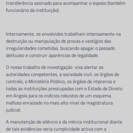
transferência assinado para acompanhar o esposo (também
funcionário da instituição).
Internamente, os envolvidos trabalham intensamente na
destruição ou manipulação de provas e vestígios das
CORRUPÇÃO
irregularidades cometidas, buscando apagar o passado
Chefe do DIIP no Zaíre e seu
delituoso e construir aparências de legalidade.
sobrinho envolvidos no
contrabando de combustivel
O nosso trabalho de investigação visa alertar as
autoridades competentes, a sociedade civil, os órgãos de
Jeronimo Nsisa
24 de Junho, 2026
Partilhe e siga-nos ...
controlo, o Ministério Público, os órgãos de imprensa e
todas as instituições preocupadas com o Estado de Direito
em Angola para os indícios robustos de um esquema
Partilhe e siga-nos …De acordo com as
mafioso enraizado no mais alto nível da magistratura
informações e documentos que a redação da
judicial.
NSISA REFLEXÕES teve acesso, no mês…
A manutenção do silêncio e da inércia institucional diante
DIREITOS HUMANOS
de tais evidências seria cumplicidade activa com a
Mais de 50 reclusos morrem