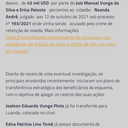
desvio de
45 mil USD
por parte do
Juiz Manuel Vunge da
Silva e Erica Peixoto
percentes ao cidadão
Nsanda
André
, julgado aos 12 de outubro de 2021 sob processo
nº
193/2021
onde vinha sendo acusado pelo crime de
retenção da moeda. Mais informações
https://nsisareflexoes.org/esquema-de-corrupcao-juiz-
presidente-do-tribual-do-soyo-e-chefe-de-drh-no-csmj-
em-luanda/
Diante do receio de uma eventual investigação, os
principais envolvidos recentemente iniciaram um plano de
transferência estratégica dos beneficiários do esquema,
com o objetivo de apagar os rastros das suas ações:
Joelson Eduardo Vunge Pinto
já foi transferido para
Luanda, colocado no cível.
Edna Patrícia Lino Tomé
já possui documento de