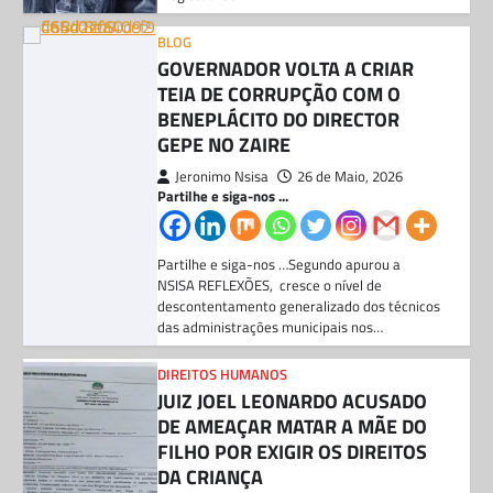
Jeronimo Nsisa
26 de Maio, 2026
Partilhe e siga-nos ...
Partilhe e siga-nos …Segundo apurou a
NSISA REFLEXÕES, cresce o nível de
descontentamento generalizado dos técnicos
das administrações municipais nos…
DIREITOS HUMANOS
JUIZ JOEL LEONARDO ACUSADO
DE AMEAÇAR MATAR A MÃE DO
FILHO POR EXIGIR OS DIREITOS
DA CRIANÇA
Jeronimo Nsisa
19 de Maio, 2026
Partilhe e siga-nos ...
Partilhe e siga-nos …O antigo presidente do
Tribunal Supremo, Dr. Joel Leonardo, está
envolvido num escândalo depois de