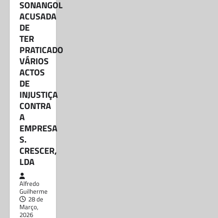
Partilhe e siga-nos ...
SONANGOL
ACUSADA
DE
Partilhe e siga-nos …O antigo presidente do
TER
Tribunal Supremo, Dr. Joel Leonardo, está
PRATICADO
envolvido num escândalo depois de
supostamente fazer…
VÁRIOS
ACTOS
DE
INJUSTIÇA
CONTRA
A
EMPRESA
S.
CRESCER,
LDA
Alfredo
Guilherme
28 de
Março,
2026