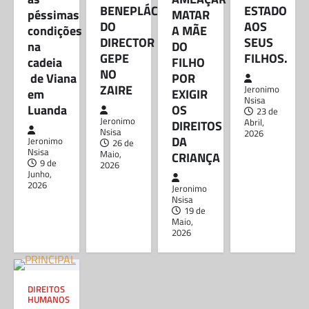
BLOG
BENEPLÁCITO
ESTADO
péssimas
MATAR
GOVERNADOR VOLTA A CRIAR
DO
AOS
condições
A MÃE
TEIA DE CORRUPÇÃO COM O
DIRECTOR
SEUS
na
DO
BENEPLÁCITO DO DIRECTOR
GEPE
FILHOS.
cadeia
FILHO
GEPE NO ZAIRE
NO
de Viana
POR
ZAIRE
Jeronimo Nsisa
26 de Maio, 2026
Jeronimo
em
EXIGIR
Nsisa
Partilhe e siga-nos ...
Luanda
OS
23 de
Jeronimo
Abril,
DIREITOS
Nsisa
2026
DA
Jeronimo
26 de
Partilhe e siga-nos …Segundo apurou a
Nsisa
Maio,
CRIANÇA
NSISA REFLEXÕES, cresce o nível de
9 de
2026
descontentamento generalizado dos técnicos
Junho,
das administrações municipais nos…
2026
Jeronimo
Nsisa
19 de
DIREITOS HUMANOS
Maio,
JUIZ JOEL LEONARDO ACUSADO
2026
DE AMEAÇAR MATAR A MÃE DO
FILHO POR EXIGIR OS DIREITOS
DA CRIANÇA
DIREITOS
Jeronimo Nsisa
19 de Maio, 2026
HUMANOS