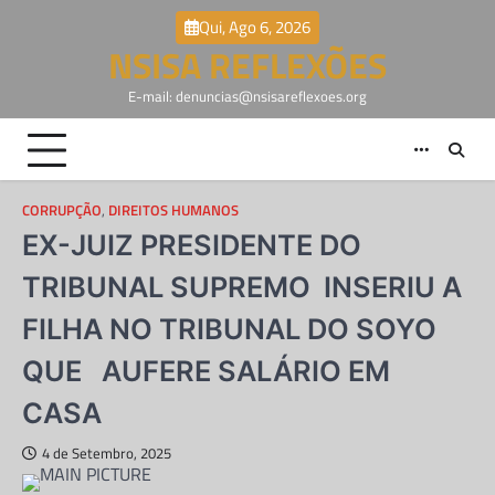
Skip
Qui, Ago 6, 2026
to
NSISA REFLEXÕES
content
E-mail: denuncias@nsisareflexoes.org
CORRUPÇÃO
,
DIREITOS HUMANOS
EX-JUIZ PRESIDENTE DO
TRIBUNAL SUPREMO INSERIU A
FILHA NO TRIBUNAL DO SOYO
QUE AUFERE SALÁRIO EM
CASA
4 de Setembro, 2025